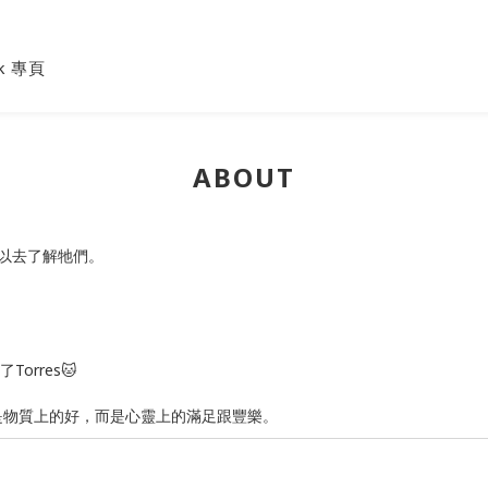
ok 專頁
ABOUT
以去了解牠們。
orres🐱
不止是物質上的好，而是心靈上的滿足跟豐樂。