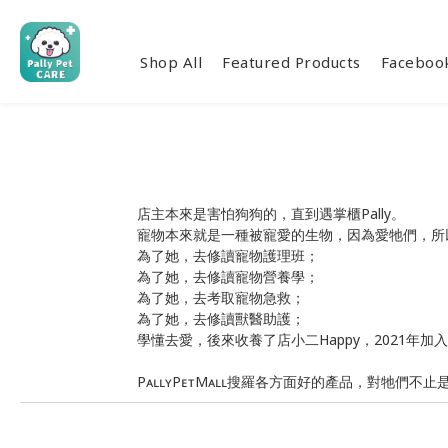
Shop All
Featured Products
Facebo
店主本來是害怕狗狗的，直到遇掌櫃Pally。
寵物本來就是一種被寵愛的生物，因為愛牠們，所
為了她，去修讀寵物護理班；
為了她，去修讀寵物營養學；
為了她，去考取寵物急救；
為了她，去修讀獸醫助護；
學懂去愛，後來收養了店小二Happy，2021年加入了T
PᴀʟʟʏPᴇᴛMᴀʟʟ搜羅各方面好的產品，對牠們