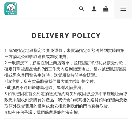
DELIVERY POLICY
1. 購物指定地區指定金賽免運費，未買滿指定金額將於到貨時由第
三方物流公司收取運費或加收運費。
2.一般情況下，顧客在網上商店落單，並確認訂單成功及接受付款，
確定訂單後產品會約7個工作天內送到指定地址。當八號烈風訊號懸
掛或黑色暴雨警告生效時，送貨服務時間將會延遲。
• 請注意，所有貨品將盡我們最大能力按計劃交付。
• 此服務不適用於離島地區、馬灣及愉景灣。
3.如果您因在首次約定的送貨預約時失約或因您提供不準確地址而導
致您未能收到您購買的產品，我們會(i)就其後的送貨預約保留向您收
取額外送貨費用的權利或(ii)安排您到我們的門市直接取貨。
4.如有任何爭議，我們保留最終的決定權。