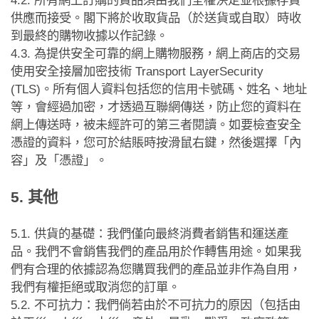
供應而接受。閣下將於收取貨品（於送貨或自取）時收
到最終的購物收據以作記錄。
4.3.
為提供安全可靠的網上購物服務，網上商店的交易
使用安全接層加密技術
Transport LayerSecurity
(TLS)
。所有個人資料包括您的信用卡號碼、姓名、地址
等，會經過加密，才透過互聯網傳送，防止您的資料在
網上傳送時，被未經許可的第三者閱讀。如要檢查安全
憑證的資料，您可於結賬時按滑鼠右鍵，然後選擇「內
容」及「憑證」。
其他
5.
5.1.
供貨的基礎：我們僅向最終消費者銷售和運送產
品。我們不會銷售我們的產品用於作轉售用途。如果我
們有合理的依據認為您購買我們的產品並非作為自用，
我們有權拒絕或取消您的訂單。
5.2.
不可抗力：我們倘若由於不可抗力的原因（包括由