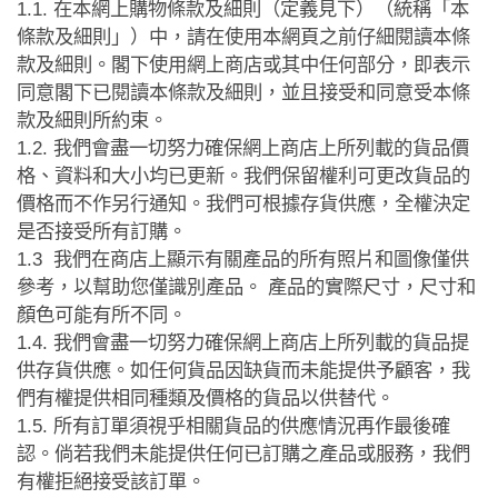
1.1.
在本網上購物條款及細則（定義見下）（統稱「本
條款及細則」）中，請在使用本網頁之前仔細閱讀本條
款及細則。閣下使用網上商店或其中任何部分，即表示
同意閣下已閱讀本條款及細則，並且接受和同意受本條
款及細則所約束。
1.2.
我們會盡一切努力確保網上商店上所列載的貨品價
格、資料和大小均已更新。我們保留權利可更改貨品的
價格而不作另行通知。我們可根據存貨供應，全權決定
是否接受所有訂購。
1.3
我們在商店上顯示有關產品的所有照片和圖像僅供
參考，以幫助您僅識別產品。
產品的實際尺寸，尺寸和
顏色可能有所不同。
1.4.
我們會盡一切努力確保網上商店上所列載的貨品提
供存貨供應。如任何貨品因缺貨而未能提供予顧客，我
們有權提供相同種類及價格的貨品以供替代。
1.5.
所有訂單須視乎相關貨品的供應情況再作最後確
認。倘若我們未能提供任何已訂購之產品或服務，我們
有權拒絕接受該訂單。