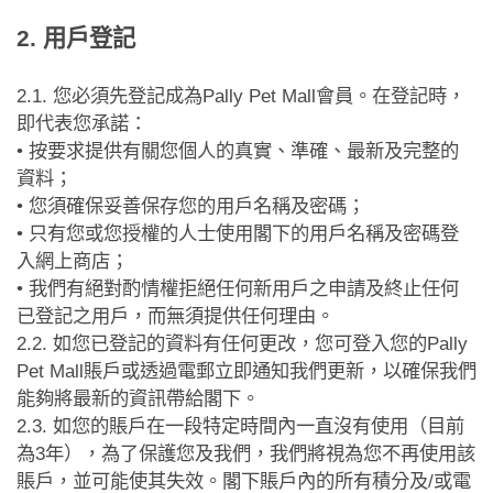
2.
用戶登記
2.1.
您必須先登記成為
Pally Pet Mall
會員。在登記時，
即代表您承諾：
•
按要求提供有關您個人的真實、準確、最新及完整的
資料；
•
您須確保妥善保存您的用戶名稱及密碼；
•
只有您或您授權的人士使用閣下的用戶名稱及密碼登
入網上商店；
•
我們有絕對酌情權拒絕任何新用戶之申請及終止任何
已登記之用戶，而無須提供任何理由。
2.2.
如您已登記的資料有任何更改，您可登入您的
Pally
Pet Mall
賬戶或透過電郵立即通知我們更新，以確保我們
能夠將最新的資訊帶給閣下。
2.3.
如您的賬戶在一段特定時間內一直沒有使用（目前
為
3
年），為了保護您及我們，我們將視為您不再使用該
賬戶，並可能使其失效。閣下賬戶內的所有積分及
/
或電