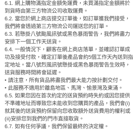
6.1.
網上購物滿
免運費，未買滿指定金額將於
指定金額
到貨時由第三方物流公司收取運費。
6.2.
當您於網上商店提交訂單後，如訂單獲我們接受，
我們將會透過第三方物流公司運送您的訂單。
6.3.
若懸掛八號颱風訊號或黑色暴雨警告，我們將盡力
安排下一個工作天送貨。
6.4.
一般情況下，顧客在網上商店落單，並確認訂單成
功及接受付款，確定訂單後產品會約
5
個工作天內送到指
定地址。當八號烈風訊號懸掛或黑色暴雨警告生效時，
送貨服務時間將會延遲。
•
請注意，所有貨品將盡我們最大能力按計劃交付。
•
此服務不適用於離島地區、馬灣、愉景灣及東涌。
6.5.
如果您因在首次約定的送貨預約時失約或因您提供
不準確地址而導致您未能收到您購買的產品，我們會
(i)
就其後的送貨預約保留向您收取額外送貨費用的權利或
(ii)
安排您到我們的門市直接取貨。
6.7.
如有任何爭議，我們保留最終的決定權。