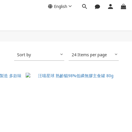
English
Sort by
24 Items per page