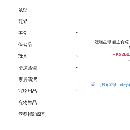
鼠類
龍貓
零食
汪喵星球 貓主食罐
保健品
HK$260.
玩具
清潔護理
家居清潔
寵物用品
寵物飾品
營養輔助療劑