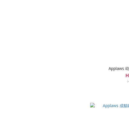
Applaws
H