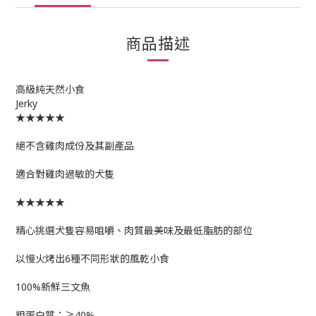
商品描述
高級純天然小食
Jerky
★★★★★
絕不含雞肉成份及其副產品
適合對雞肉過敏的犬隻
★★★★★
精心挑選犬隻容易咀嚼、肉質最美味及最低脂肪的部位
以慢火烤出6種不同形狀的風乾小食
100%新鮮三文魚
粗蛋白質：≥40%