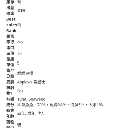
庫存
有
出產
泰國
國家
Best
sales
否
Rank
是否
平行
No
進口
單位
70
量度
g
單位
貨品
貓貓濕糧
分類
品牌
Applaws 愛普士
無穀
No
物?
味道
Tuna, Seaweed
成分
吞拿魚魚片70％，魚湯24％，海藻5％，大米1％
寵物
幼年, 成年, 老年
年齡
寵物
貓
類型