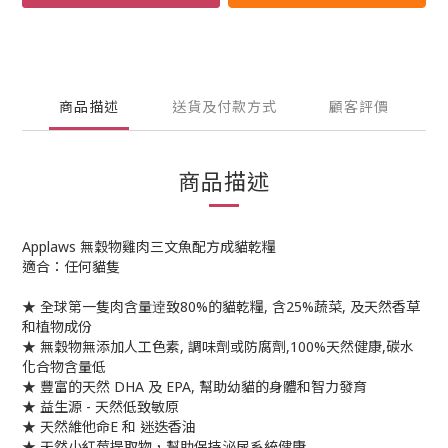
商品描述
送貨及付款方式
顧客評價
商品描述
Applaws 無穀物雞肉三文魚配方成貓乾糧
適合：任何貓隻
★ 全球第一隻肉含量逹致80%的貓乾糧, 含25%蔬菜, 及天然香草
和植物成份
★ 無穀物無添加人工色素, 調味劑或防腐劑,100%天然健康,碳水
化合物含量低
★ 豐富的天然 DHA 及 EPA, 幫助幼貓的身體和智力發育
★ 益生源 - 天然低致敏原
★ 天然維他命E 和 迷迭香油
★ 天然小紅莓提取物，幫助保持泌尿系統健康