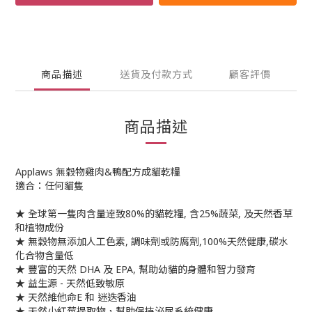
商品描述
送貨及付款方式
顧客評價
商品描述
Applaws 無穀物雞肉&鴨配方成貓乾糧
適合：任何貓隻
★ 全球第一隻肉含量逹致80%的貓乾糧, 含25%蔬菜, 及天然香草
和植物成份
★ 無穀物無添加人工色素, 調味劑或防腐劑,100%天然健康,碳水
化合物含量低
★ 豐富的天然 DHA 及 EPA, 幫助幼貓的身體和智力發育
★ 益生源 - 天然低致敏原
★ 天然維他命E 和 迷迭香油
★ 天然小紅莓提取物，幫助保持泌尿系統健康