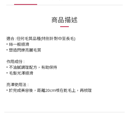
商品描述
適合 :任何毛質品種(特別針對中至長毛)
• 絲一般順滑
• 塑造閃爍亮麗毛質
作用成份 :
• 不油膩調理配方，有助保持
• 毛髮光澤順滑
亮澤使用法 :
• 於完成美容後，距離20cm噴在乾毛上，再梳理