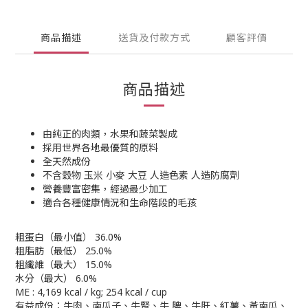
商品描述
送貨及付款方式
顧客評價
商品描述
由純正的肉類，水果和蔬菜製成
採用世界各地最優質的原料
全天然成份
不含穀物 玉米 小麥 大豆 人造色素 人造防腐劑
營養豐富密集，經過最少加工
適合各種健康情況和生命階段的毛孩
粗蛋白（最小值） 36.0%
粗脂肪（最低） 25.0%
粗纖維（最大） 15.0%
水分（最大） 6.0%
ME : 4,169 kcal / kg; 254 kcal / cup
有益成份：牛肉、南瓜子、牛腎、牛 脾、牛肝、紅薯、黃南瓜、