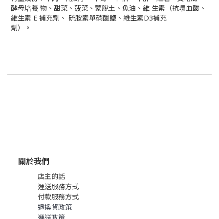
酵母培養 物、甜菜、菠菜、蒙脫土、魚油、維 生素（抗壞血酸、
維生素 E 補充劑、 硫胺素單硝酸鹽、維生素D3補充
劑）。
關於我們
店主的話
運送服務方式
付款服務方式
退換貨政策
運送政策