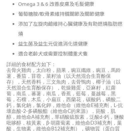
Omega 3 & 6 改善皮膚及毛髮健康
葡萄糖胺/軟骨素維持髖關節及關節健康
添加了左旋肉鹼維持心臟健康及有助燃燒脂肪燃
燒
益生菌及益生元促進消化道健康
適合老齡犬或需要控制體重犬隻
詳細的食材配方如下：
去骨火雞肉，太白粉，蘋果，豌豆纖維，豌豆，馬鈴
薯，番茄，苜蓿，菜籽油（以天然混合生育酚保
存），天然香料，三文魚肉，去骨鴨肉，椰子油（以
天然混合生育酚保存），乾燥雞蛋，亞麻籽，紅蘿
蔔，南瓜，蕃薯，南瓜，香蕉，藍莓，蔓越莓，黑
莓，石榴，木瓜，小扁豆，西蘭花，碳酸鈣，磷酸二
鈣，氯化鈉，氯化鉀，維他命（維他命E補充劑，L-抗
壞血酸-2-多磷酸酯（維他命C的來源），菸酸，肌
醇，維他命A補充劑，單硝酸硫胺素，泛酸d-鈣，鹽酸
吡哆醇，核黃素，β-胡蘿蔔素，維他命D3補充劑，葉
酸，生物素，維他命B12補充劑），礦物質（蛋白質