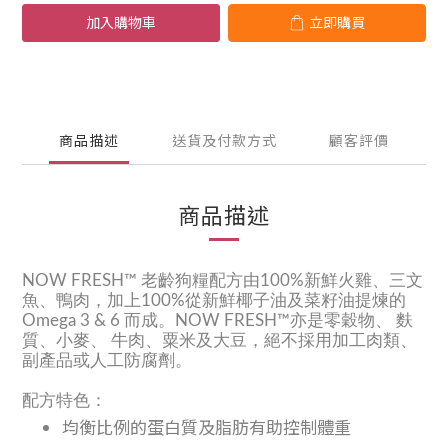
加入購物車
立即購買
商品描述
送貨及付款方式
顧客評價
商品描述
NOW FRESH™ 老齡狗糧配方由100%新鮮火雞、三文
魚、鴨肉，加上100%從新鮮椰子油及菜籽油提煉的
Omega 3 & 6 而成。NOW FRESH™亦是零穀物、 麩
質、小麥、 牛肉、粟米及大豆，絕不採用加工肉類、
副產品或人工防腐劑。
配方特色：
均衡比例的蛋白質及脂肪有助控制體重