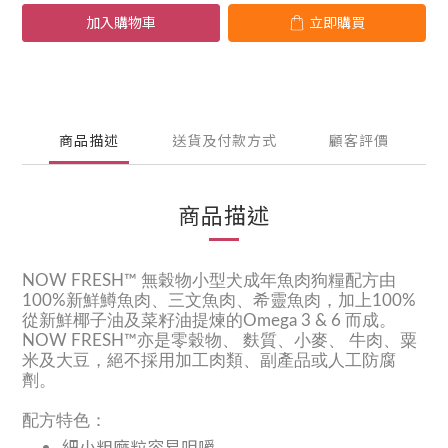
加入購物車
立即購買
商品描述
送貨及付款方式
顧客評價
商品描述
NOW FRESH™ 無穀物小型犬成年魚肉狗糧配方由
100%新鮮鱒魚肉、三文魚肉、希靈魚肉，加上100%
從新鮮椰子油及菜籽油提煉的Omega 3 & 6 而成。
NOW FRESH™亦是零穀物、 麩質、小麥、 牛肉、粟
米及大豆，絕不採用加工肉類、副產品或人工防腐
劑。
配方特色：
細小粗磨粒容易咀嚼