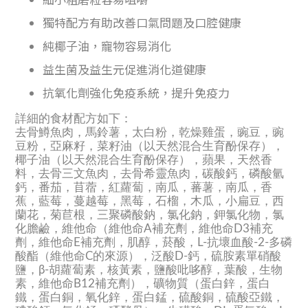
獨特配方有助改善口氣問題及口腔健康
純椰子油，寵物容易消化
益生菌及益生元促進消化道健康
抗氧化劑強化免疫系統，提升免疫力
詳細的食材配方如下：
去骨鱒魚肉，馬鈴薯，太白粉，乾燥雞蛋，豌豆，豌
豆粉，亞麻籽，菜籽油（以天然混合生育酚保存），
椰子油（以天然混合生育酚保存），蘋果，天然香
料，去骨三文魚肉，去骨希靈魚肉，碳酸鈣，磷酸氫
鈣，番茄，苜蓿，紅蘿蔔，南瓜，蕃薯，南瓜，香
蕉，藍莓，蔓越莓，黑莓，石榴，木瓜，小扁豆，西
蘭花，菊苣根，三聚磷酸鈉，氯化鈉，鉀氯化物，氯
化膽鹼，維他命（維他命A補充劑，維他命D3補充
劑，維他命E補充劑，肌醇，菸酸，L-抗壞血酸-2-多磷
酸酯（維他命C的來源），泛酸D-鈣，硫胺素單硝酸
鹽，β-胡蘿蔔素，核黃素，鹽酸吡哆醇，葉酸，生物
素，維他命B12補充劑），礦物質（蛋白鋅，蛋白
鐵，蛋白銅，氧化鋅，蛋白錳，硫酸銅，硫酸亞鐵，