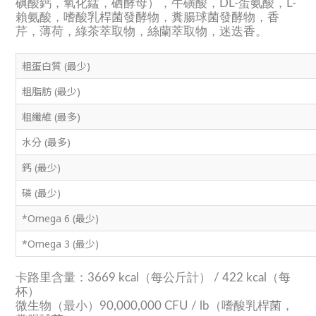
碘酸鈣，氧化錳，硒酵母），牛磺酸，DL-蛋氨酸，L-
賴氨酸，嗜酸乳桿菌發酵物，糞腸球菌發酵物，香
芹，薄荷，綠茶萃取物，絲蘭萃取物，迷迭香。
粗蛋白質 (最少)
粗脂肪 (最少)
粗纖維 (最多)
水分 (最多)
鈣 (最少)
磷 (最少)
*Omega 6 (最少)
*Omega 3 (最少)
卡路里含量：3669 kcal（每公斤計） / 422 kcal（每
杯）
微生物（最小）90,000,000 CFU / lb（嗜酸乳桿菌，