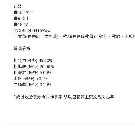
包裝
● 3.5安士
●8 安士
●18 安士
INGREDIENTSPaw
三文魚(連磨碎三文魚骨)，雞肉(連磨碎雞骨)，雞肝，雞胗，南
營養分析:
粗蛋白(最少) 45.00%
粗脂肪 (最少) 20.00%
粗纖維 (最多) 5.00%
水份 (最多) 5.00%
牛磺酸 (最少) 0.20%
*成份及營養分析只作參考,請以包裝袋上英文說明為準