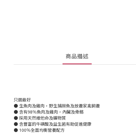
商品描述
只選最好
● 生魚肉及雞肉，野生捕撈魚及放養家禽飼養
● 含有98％魚肉及雞肉，內臟及骨骼
● 採用天然維他命及礦物質
● 含豐富的牛磺酸及益生菌有助促進健康
● 100％全面均衡營養配方