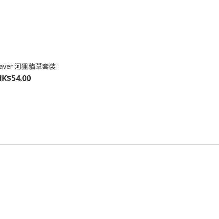
eaver 河狸貓草套裝
HK$54.00