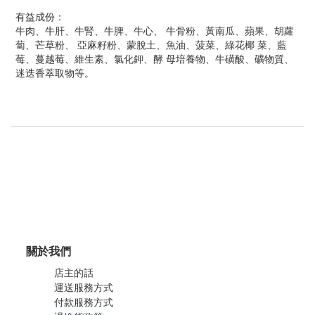
有益成份：
牛肉、牛肝、牛腎、牛脾、牛心、 牛骨粉、黃南瓜、蘋果、胡蘿
蔔、芒草粉、 亞麻籽粉、蒙脫土、魚油、菠菜、綠花椰 菜、藍
莓、蔓越莓、維生素、氯化鉀、酵 母培養物、牛磺酸、礦物質、
迷迭香萃取物等。
關於我們
店主的話
運送服務方式
付款服務方式