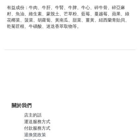
有益成份：牛肉、牛肝、牛腎、牛脾、牛心、碎牛骨、碎亞麻
籽、魚油、維生素、蒙脫土、芒草粉、藍莓、蔓越莓、蘋果、綠
花椰菜、菠菜、胡蘿蔔、黃南瓜、甜菜、薑黃、紐西蘭青貽貝、
乾菊苣根、牛磺酸、迷迭香萃取物等。
關於我們
店主的話
運送服務方式
付款服務方式
退換貨政策