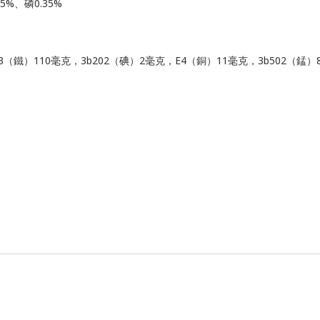
5%、磷0.35%
3b103（鐵）110毫克，3b202（碘）2毫克，E4（銅）11毫克，3b502（錳