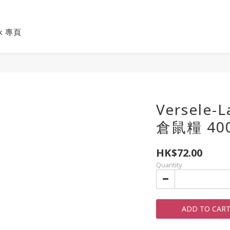
ok 專頁
Versele
倉鼠糧 40
HK$72.00
Quantity
ADD TO CAR