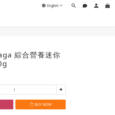
English
BUY NOW
-Laga 綜合營養迷你
0g
T
BUY NOW