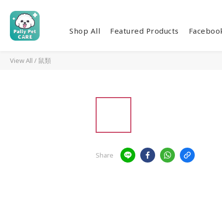
Shop All
Featured Products
Facebo
View All
/
鼠類
Share