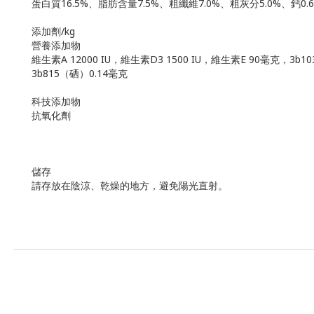
蛋白質16.5%、脂肪含量7.5%、粗纖維7.0%、粗灰分5.0%、鈣0.6
添加劑/kg
營養添加物
維生素A 12000 IU，維生素D3 1500 IU，維生素E 90毫克，
3b815（硒）0.14毫克
科技添加物
抗氧化劑
儲存
請存放在陰涼、乾燥的地方，避免陽光直射。