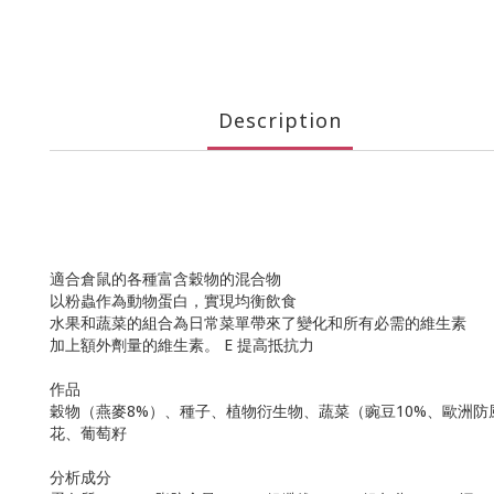
Description
適合倉鼠的各種富含穀物的混合物
以粉蟲作為動物蛋白，實現均衡飲食
水果和蔬菜的組合為日常菜單帶來了變化和所有必需的維生素
加上額外劑量的維生素。 E 提高抵抗力
作品
穀物（燕麥8%）、種子、植物衍生物、蔬菜（豌豆10%、歐洲防風
花、葡萄籽
分析成分