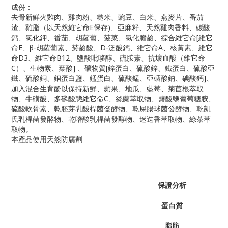
成份：
去骨新鮮火雞肉、雞肉粉、糙米、豌豆、白米、燕麥片、番茄
渣、雞脂（以天然維它命E保存)、亞麻籽、天然雞肉香料、碳酸
鈣、氯化鉀、番茄、胡蘿蔔、菠菜、氯化膽鹼、綜合維它命[維它
命E、β-胡蘿蔔素、菸鹼酸、D-泛酸鈣、維它命A、核黃素、維它
命D3、維它命B12、鹽酸吡哆醇、硫胺素、抗壞血酸（維它命
C）、生物素、葉酸] 、礦物質[鋅蛋白、硫酸鋅、鐵蛋白、硫酸亞
鐵、硫酸銅、銅蛋白鹽、錳蛋白、硫酸錳、亞硒酸鈉、碘酸鈣]、
加入混合生育酚以保持新鮮、蘋果、地瓜、藍莓、菊苣根萃取
物、牛磺酸、多磷酸態維它命C、絲蘭萃取物、鹽酸鹽葡萄糖胺、
硫酸軟骨素、乾胚芽乳酸桿菌發酵物、乾屎腸球菌發酵物、乾凱
氏乳桿菌發酵物、乾嗜酸乳桿菌發酵物、迷迭香萃取物、綠茶萃
取物。
本產品使用天然防腐劑
保證分析
蛋白質
脂肪