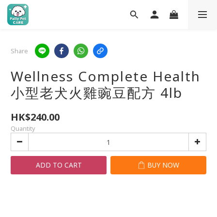
Share
Wellness Complete Health
小型老犬火雞豌豆配方 4lb
HK$240.00
Quantity
ADD TO CART
BUY NOW