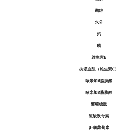
纖維
水分
鈣
磷
維生素E
抗壞血酸（維生素C）
歐米加6脂肪酸
歐米加3脂肪酸
葡萄糖胺
硫酸軟骨素
β-胡蘿蔔素