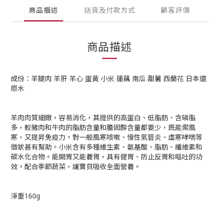
商品描述
送貨及付款方式
顧客評價
商品描述
成份：羊腿肉 羊肝 羊心 蛋黃 小米 蓮藕 南瓜 甜薯 西蘭花 日本還
原水
羊肉肉質細嫩，容易消化，其提供的高蛋白、低脂肪、含磷脂
多，較豬肉和牛肉的脂肪含量和膽固醇含量都要少，既能禦風
寒，又提昇免疫力。對一般風寒咳嗽、慢性氣管炎、虛寒哮喘等
徵狀甚有幫助。小米含有多種維生素、氨基酸、脂肪、纖維素和
碳水化合物。能開胃又能養胃，具有健胃、防止反胃和嘔吐的功
效。配合季節蔬菜，讓寶貝吸收全面營養。
淨重160g