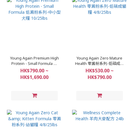
Young Again Premium High
Young Again Zero Mature
Protein - Small Formula 低
Health 零澱粉系列-低磷成貓
澱粉系列-中⼩型⽝糧
糧 4/8/25lbs
HK$790.00 ~
HK$530.00 ~
10/25lbs
HK$1,690.00
HK$790.00