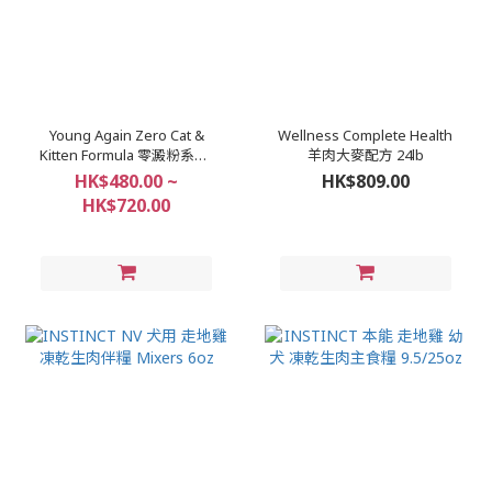
Young Again Zero Cat &
Wellness Complete Health
Kitten Formula 零澱粉系列-
羊肉大麥配方 24lb
幼貓糧 4/8/25lbs
HK$480.00 ~
HK$809.00
HK$720.00