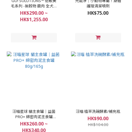
GO! SOLUTIONS™ 低敏美
光能淨｜小動物專屬！身體
毛系列 -無穀物 鹿肉 全犬糧
護理清潔噴劑
配方 3.5/22lb
HK$290.00 ~
HK$75.00
HK$1,255.00
汪喵星球 貓主食罐｜益菌
汪喵 植萃洗碗酵素/補充瓶
PRO+ 綿密肉泥主食罐
HK$90.00
80g/165g
HK$260.00 ~
HK$104.00
HK$340.00