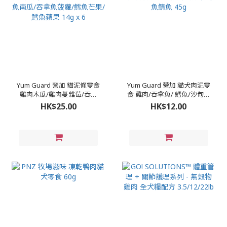
Yum Guard 營加 貓泥條零食
Yum Guard 營加 貓犬肉泥零
雞肉木瓜/雞肉蔓雜莓/吞拿
食 雞肉/吞拿魚/ 鱈魚/沙甸魚
魚南瓜/吞拿魚菠蘿/鱈魚芒
鯖魚 45g
HK$25.00
HK$12.00
果/鱈魚蘋果 14g x 6