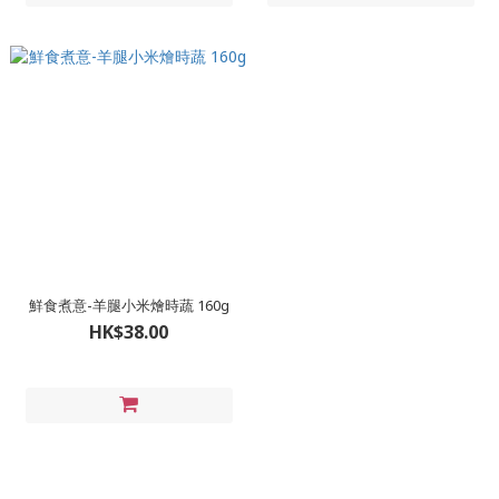
​鮮食煮意-羊腿小米燴時蔬 160g
HK$38.00