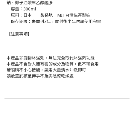
鈉、椰子油酸單乙醇醯胺
ml
容量：300
原料：日本 製造地：
MIT
台灣生產製造
未開封3年，開封後半年內請使用完畢
保存期限：
注意事項】
【
本產品非寵物沐浴劑，無法完全取代沐浴劑功能
本產品不含對人體有害的成分及物質，但不可食用
若眼睛不小心接觸，請用大量清水沖洗即可
請放置於孩童伸手不及與陰涼乾燥處