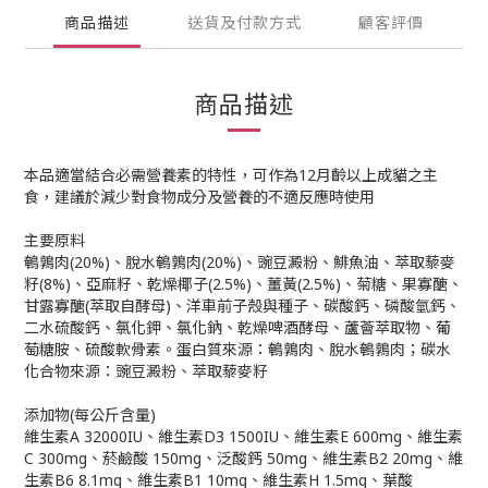
商品描述
送貨及付款方式
顧客評價
商品描述
本品適當結合必需營養素的特性，可作為12月齡以上成貓之主
食，建議於減少對食物成分及營養的不適反應時使用
主要原料
鵪鶉肉(20%)、脫水鵪鶉肉(20%)、豌豆澱粉、鯡魚油、萃取藜麥
籽(8%)、亞麻籽、乾燥椰子(2.5%)、薑黃(2.5%)、菊糖、果寡醣、
甘露寡醣(萃取自酵母)、洋車前子殼與種子、碳酸鈣、磷酸氫鈣、
二水硫酸鈣、氯化鉀、氯化鈉、乾燥啤酒酵母、蘆薈萃取物、葡
萄糖胺、硫酸軟骨素。蛋白質來源：鵪鶉肉、脫水鵪鶉肉；碳水
化合物來源：豌豆澱粉、萃取藜麥籽
添加物(每公斤含量)
維生素A 32000IU、維生素D3 1500IU、維生素E 600mg、維生素
C 300mg、菸鹼酸 150mg、泛酸鈣 50mg、維生素B2 20mg、維
生素B6 8.1mg、維生素B1 10mg、維生素H 1.5mg、葉酸