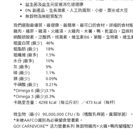
益生菌及益生元促進消化道健康
0% 副產品、生長激素、人工防腐劑、小麥、粟米或大豆
無穀物及無麩質配方
我們選取最優質、最健康、最簡單、最可口的食材。詳細的食材
雞肉，雞肝，雞湯，火雞湯，火雞肉，木薯，鴨，乾蛋白，亞麻籽
硝酸硫胺素，泛酸鈣，核黃素，維生素B6，葉酸，生物素，維生
粗蛋白質 (最少)
46%
粗脂肪 (最少)
18%
粗纖維 (最多)
1.5%
水分 (最多)
10%
灰 (最多)
9%
磷 (最少)
1.1%
鎂 (最少)
0.09%
牛磺酸 (最少)
0.21%
*Omega 6 (最少)
3.1%
*Omega 3 (最少)
0.3%
卡路里含量：4298 kcal（每公斤計）／473 kcal（每杯）
微生物（最小）90,000,000 CFU / lb（嗜酸乳桿菌，糞腸球菌）
*未被AAFCO識別為必需貓食營養素。
GO! CARNIVORE™ 活力營養系列 無穀物雞肉+火雞+鴨肉