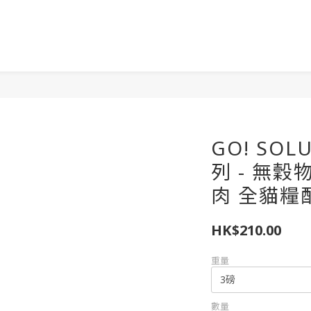
GO! SO
列 - 無穀物
肉 全貓糧配方
HK$210.00
重量
數量