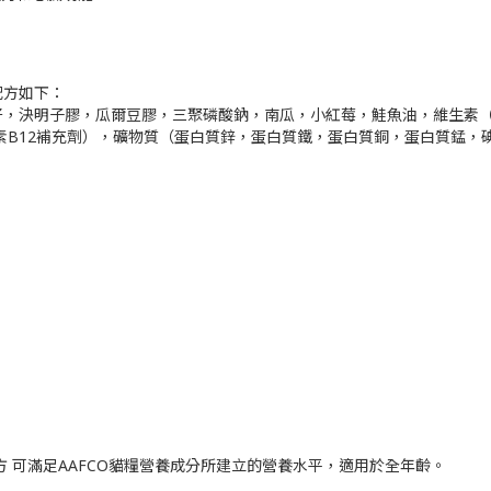
配方如下：
，決明子膠，瓜爾豆膠，三聚磷酸鈉，南瓜，小紅莓，鮭魚油，維生素（維
素B12補充劑），礦物質（蛋白質鋅，蛋白質鐵，蛋白質銅，蛋白質錳，
。
貓糧配方 可滿足AAFCO貓糧營養成分所建立的營養水平，適用於全年齡。