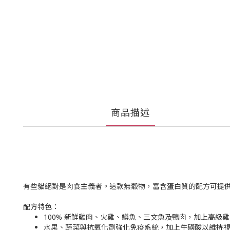
商品描述
有些貓絕對是肉食主義者。這款無穀物，富含蛋白質的配方可提
配方特色：
100% 新鮮雞肉、火雞、鱒魚、三文魚及鴨肉，加上高級
水果、蔬菜與抗氧化劑強化免疫系統，加上牛磺酸以維持