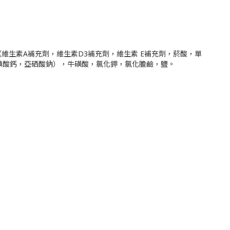
生素A補充劑，維生素D3補充劑，維生素 E補充劑，菸酸，單
碘酸鈣，亞硒酸鈉），牛磺酸，氯化鉀，氯化膽鹼，鹽。