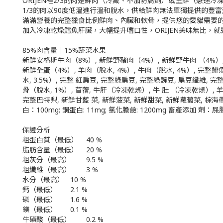
ORIJEN裡2/3的肉是鮮肉（冷藏、不加防腐劑）或生鮮（急速
1/3的肉以90度低溫進行溫和脫水，供給鮮肉無法單獨提供的豐
滿滿營養的完整獵食比例鮮肉、內臟和軟骨，提供您的愛貓需要
加入冷凍乾燥鱈魚肝臟，大幅提升嗜口性，ORIJEN美味無比，
85%肉含量｜15%蔬菜水果
新鮮安格斯牛肉（8%）, 新鮮野豬肉（4%）, 新鮮野牛肉 （4%）,
新鮮全蛋（4%）, 羊肉（脫水, 4%）, 牛肉（脫水, 4%）, 完整鯡魚（
水, 3.5%）, 完整 紅扁豆, 完整綠扁豆, 完整綠豌豆, 扁豆纖維, 完
骨（脫水, 1%）, 苜蓿, 牛肝（冷凍乾燥）, 牛 肚 （冷凍乾燥）
完整巴特梨, 新鮮甘藍 菜, 新鮮菠菜, 新鮮甜菜, 新鮮蘿蔔菜, 棕海帶
白：100mg; 銅蛋白: 11mg; 氯化膽鹼: 1200mg 畜產添加 劑：屎腸球菌
保證分析
粗蛋白質（最低）
40 %
脂肪含量（最低）
20 %
粗灰分（最高）
9.5 %
粗纖維（最高）
3 %
水分（最高）
10 %
鈣（最低）
2.1 %
磷（最低）
1.6 %
鎂（最低）
0.1 %
牛磺酸（最低）
0.2 %