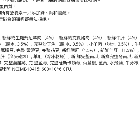
冷凍、不加防腐劑），是其他品牌的貓食品無法比擬的。
富蛋白質。
的所有營養素－只添加鋅、銅和膽鹼。
就連挑食的猫狗都無法拒絕。
 新鮮或生羅姆尼羊肉（4%）, 新鮮約克夏豬肉（4%）, 新鮮牛肝（4%）,
脫水, 3.5%）, 完整沙丁魚（脫 水, 3.5%）, 小羊肉（脫水, 3.5%）, 
整鷹嘴豆, 完整 黃豌豆, 完整花豆, 新鮮豬肝（1.5%）, 新鮮羊肝 （1.5%）
, 羊肝（冷凍乾燥）, 羊肚（冷凍乾燥）, 新 鮮完整南瓜, 新鮮完整冬南瓜, 
, 完整蔓越莓, 完 整藍莓, 完整薩斯卡頓莓, 菊苣根, 薑黃, 水飛薊, 牛蒡根
 NCIMB10415: 600×10^6 CFU.