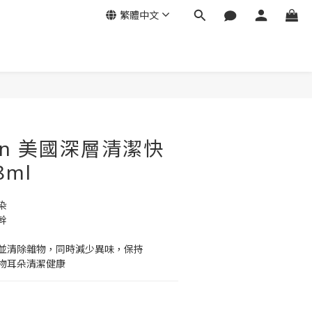
繁體中文
立即購買
lean 美國深層清潔快
8ml
染
幹
並清除雜物，同時減少異味，保持
物耳朵清潔健康