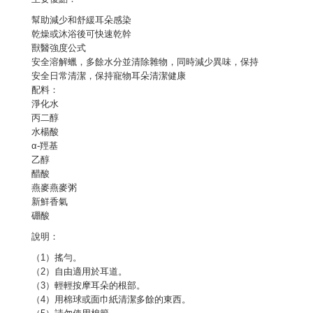
幫助減少和舒緩耳朵感染
乾燥或沐浴後可快速乾幹
獸醫強度公式
安全溶解蠟，多餘水分並清除雜物，同時減少異味，保持
安全日常清潔，保持寵物耳朵清潔健康
配料：
淨化水
丙二醇
水楊酸
α-羥基
乙醇
醋酸
燕麥燕麥粥
新鮮香氣
硼酸
說明：
（1）搖勻。
（2）自由適用於耳道。
（3）輕輕按摩耳朵的根部。
（4）用棉球或面巾紙清潔多餘的東西。