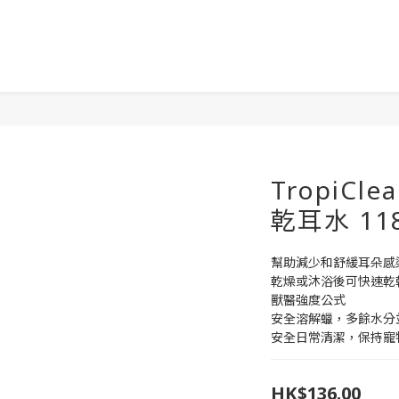
TropiC
乾耳水 11
幫助減少和舒緩耳朵感
乾燥或沐浴後可快速乾
獸醫強度公式
安全溶解蠟，多餘水分
安全日常清潔，保持寵
HK$136.00