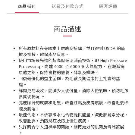
商品描述
送貨及付款方式
顧客評價
商品描述
所有原材料在美國本土供應商採購，並且得到 USDA 的監
擦及批核，確保產品質素。
使用市場最先進的超高壓低溫滅菌技術，即 High Pressure
Processing，高達 4000 至 6000 個大氣壓力， 在殺滅病
原體之餘，保持食物的營養，酵素及鮮味。
回復最優化的益生菌群，為毛孩長期健康打上扎實的基
礎。
鮮肉更易吸收，能減少大便份量，消除大便氣味，預防毛孩
食糞便情況 。
亮麗順滑的皮膚和毛髮，改善紅點及皮膚痕癢，改善毛髮稀
疏及脫落。
最佳代謝，不依靠碳水化合物提供能量，減低胰島素分秘，
改善肥胖，預防炎症及防止慢性疾病。
只採購合乎人道標準的肉類，維持更好的肌肉及骨骼發展
。