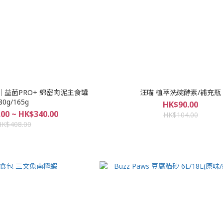
｜益菌PRO+ 綿密肉泥主食罐
汪喵 植萃洗碗酵素/補充瓶
80g/165g
HK$90.00
00 ~ HK$340.00
HK$104.00
HK$408.00