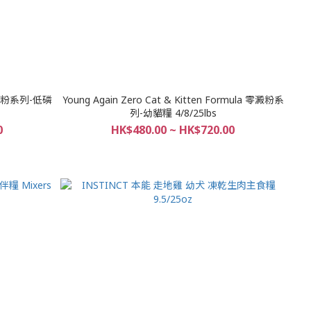
Young Again Zero Cat & Kitten Formula 零澱粉系
列-幼貓糧 4/8/25lbs
0
HK$480.00 ~ HK$720.00