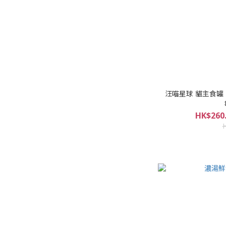
汪喵星球 貓主食罐
HK$260.