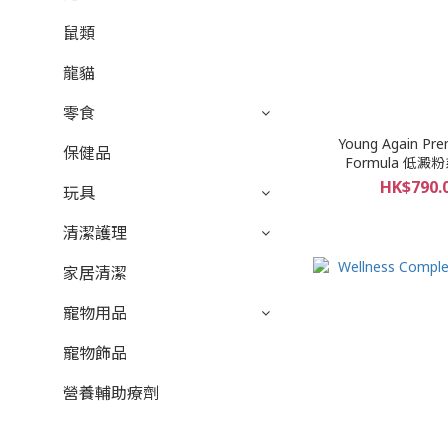
鼠類
龍貓
零食
Young Again Prem
保健品
Formula 低澱粉
HK$790.0
玩具
清潔護理
家居清潔
寵物用品
寵物飾品
營養輔助療劑