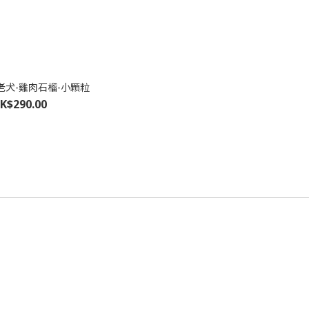
A 老犬-雞肉石榴-小顆粒
K$290.00