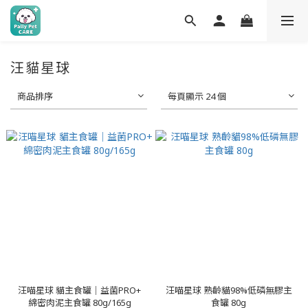
汪貓星球
商品排序
每頁顯示 24 個
汪喵星球 貓主食罐｜益菌PRO+
汪喵星球 熟齡貓98%低磷無膠主
綿密肉泥主食罐 80g/165g
食罐 80g