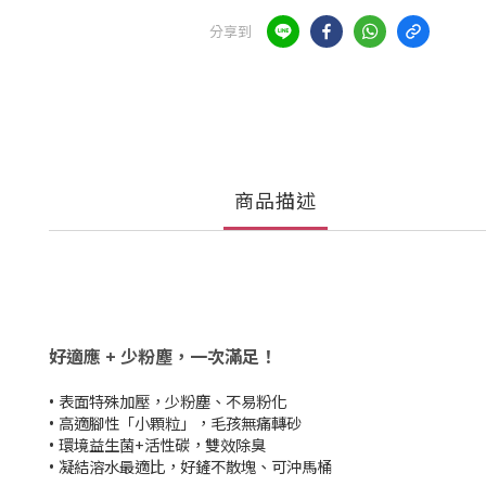
分享到
商品描述
好適應 + 少粉塵，一次滿足！
• 表面特殊加壓，少粉塵、不易粉化
• 高適腳性「小顆粒」，毛孩無痛轉砂
• 環境益生菌+活性碳，雙效除臭
• 凝結溶水最適比，好鏟不散塊、可沖馬桶