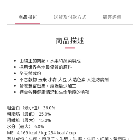
商品描述
送貨及付款方式
顧客評價
商品描述
由純正的肉類，水果和蔬菜製成
採用世界各地最優質的原料
全天然成份
不含穀物 玉米 小麥 大豆 人造色素 人造防腐劑
營養豐富密集，經過最少加工
適合各種健康情況和生命階段的毛孩
粗蛋白（最小值） 36.0%
粗脂肪（最低） 25.0%
粗纖維（最大） 15.0%
水分（最大） 6.0%
ME : 4,169 kcal / kg; 254 kcal / cup
有益成份：牛肉、南瓜子、牛腎、牛 脾、牛肝、紅薯、黃南瓜、