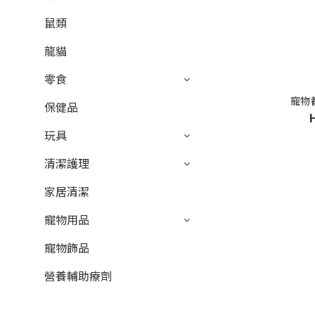
鼠類
龍貓
零食
寵物養
保健品
玩具
清潔護理
家居清潔
寵物用品
寵物飾品
營養輔助療劑